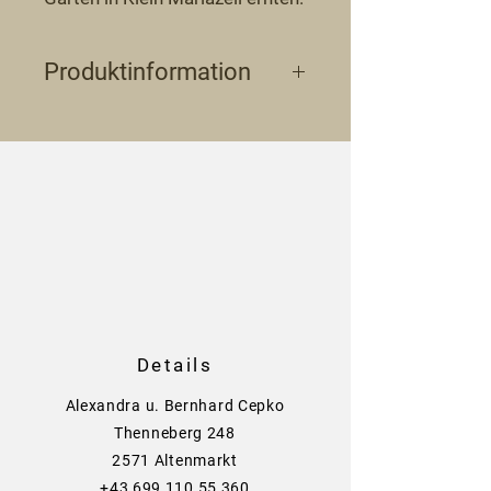
Produktinformation
Zutaten: Pfefferminze, 
Zitronenmelisse, Zitronenverbene, 
Schafgarbe, Lavendel und Rose
Details
Alexandra u. Bernhard Cepko
Thenneberg 248
2571 Altenmarkt
+43 699 110 55 360