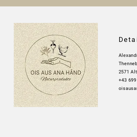
Deta
Alexand
Thenneb
2571 Al
+43 699
oisaus