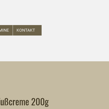
MINE
KONTAKT
-Fußcreme 200g