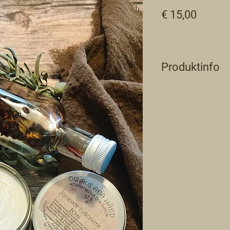
Preis
€ 15,00
Produktinfo
Inhaltstoffe: Hamamel
Sheabutter, Kakaobut
Öl, Thymianöl, Parfu