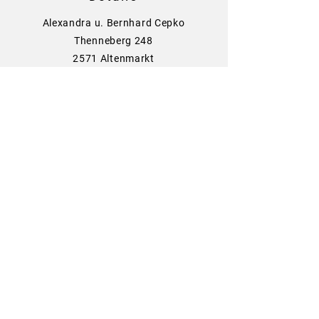
Alexandra u. Bernhard Cepko
Thenneberg 248
2571 Altenmarkt
+43 699 110 55 360
oisausanahand@hotmail.com
Richtlinien
Versand & Zahlung
AGB
Cookies
Impressum