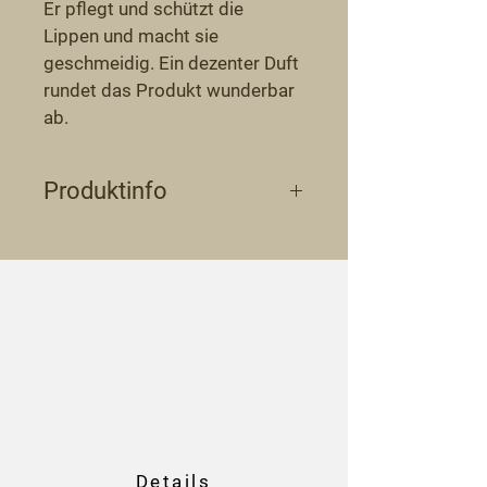
Er pflegt und schützt die 
Lippen und macht sie 
geschmeidig. Ein dezenter Duft 
rundet das Produkt wunderbar 
ab.
Produktinfo
Inhaltsstoffe: Bienenwachs, 
Sheabutter, Kakaobutter, Rizinusöl 
und Parfumöl
Details